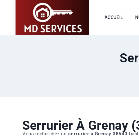
ACCUEIL
N
Ser
Serrurier À Grenay 
Vous recherchez un
serrurier à Grenay 38540
fiabl